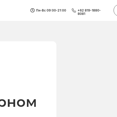
Пн-Вс 09:00-21:00
+62 819-1880-
8081
рном