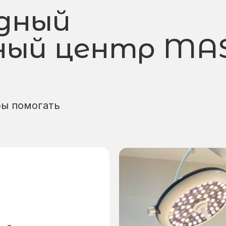
дный
ный центр MA
бы помогать