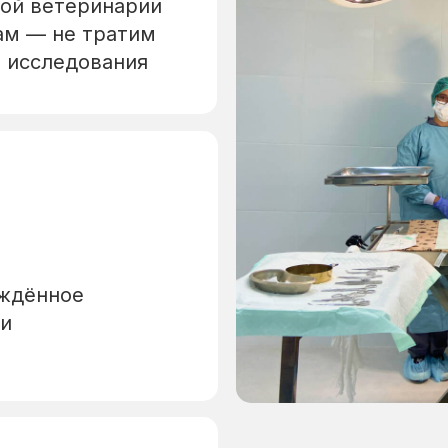
ной ветеринарии
ам — не тратим
е исследования
рждённое
 и