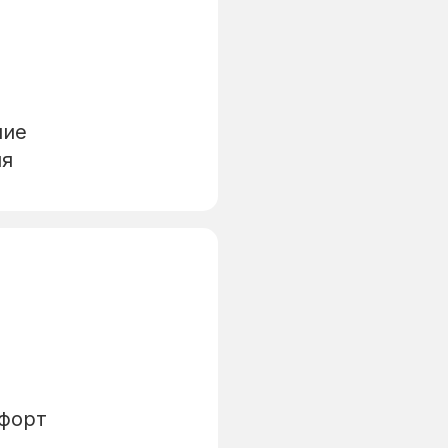
ние
ия
мфорт